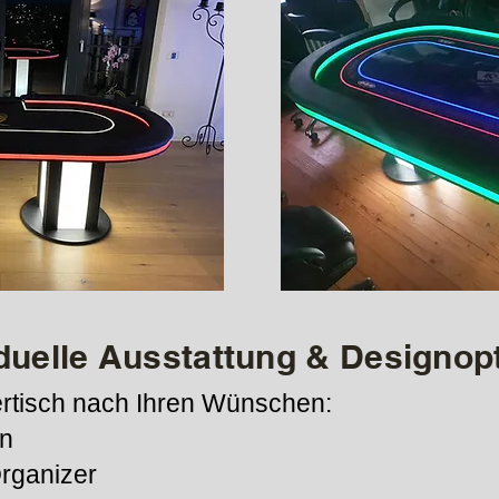
iduelle Ausstattung & Designop
ertisch nach Ihren Wünschen:
en
rganizer