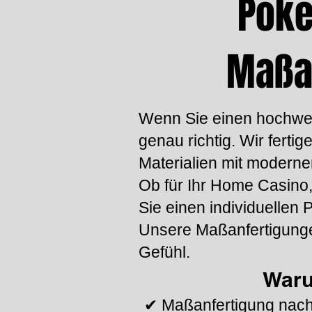
Poke
Maßan
Wenn Sie einen hochwert
genau richtig. Wir fert
Materialien mit moderne
Ob für Ihr Home Casino,
Sie einen individuellen 
Unsere Maßanfertigungen
Gefühl.
Waru
✔ Maßanfertigung nac