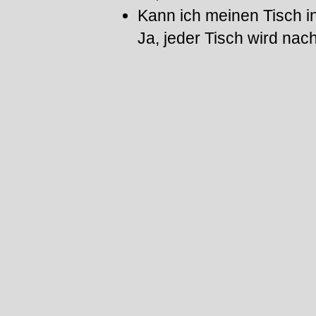
Kann ich meinen Tisch in
Ja, jeder Tisch wird nac