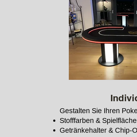
Indiv
Gestalten Sie Ihren Pok
Stofffarben & Spielfläch
Getränkehalter & Chip-O