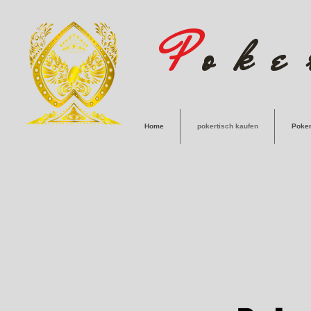
P
oke
Home
pokertisch kaufen
Poker