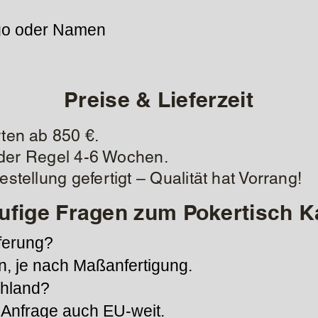
ogo oder Namen
Preise & Lieferzeit
ten ab 850 €.
n der Regel 4-6 Wochen.
stellung gefertigt – Qualität hat Vorrang!
ufige Fragen zum Pokertisch K
eferung?
, je nach Maßanfertigung.
chland?
f Anfrage auch EU-weit.