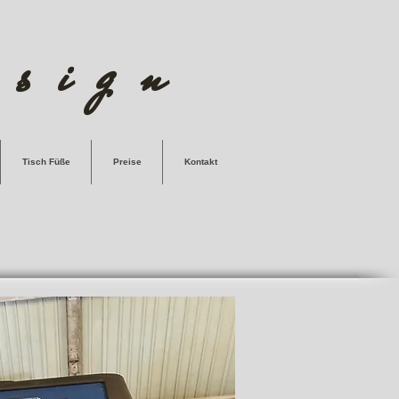
esign
Tisch Füße
Preise
Kontakt