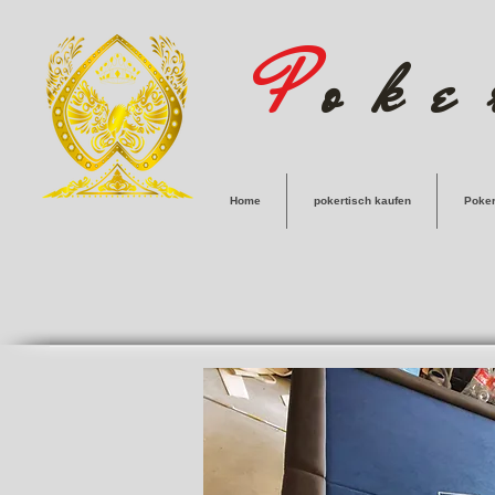
P
oke
Home
pokertisch kaufen
Poker